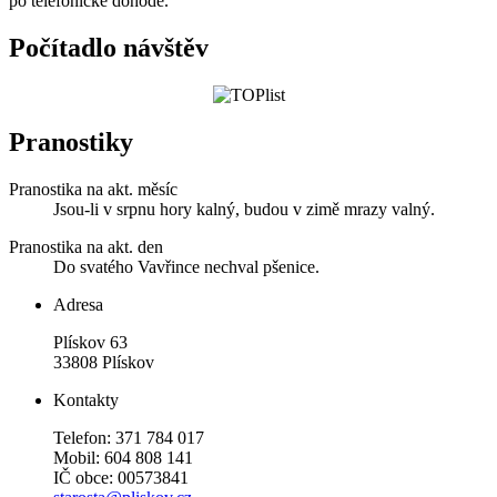
po telefonické dohodě.
Počítadlo návštěv
Pranostiky
Pranostika na akt. měsíc
Jsou-li v srpnu hory kalný, budou v zimě mrazy valný.
Pranostika na akt. den
Do svatého Vavřince nechval pšenice.
Adresa
Plískov 63
33808 Plískov
Kontakty
Telefon: 371 784 017
Mobil: 604 808 141
IČ obce: 00573841