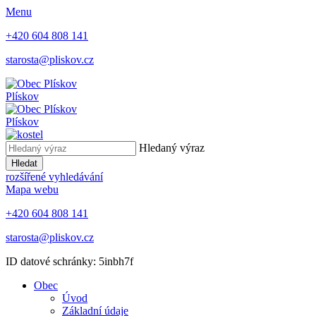
Menu
+420 604 808 141
starosta@pliskov.cz
Plískov
Plískov
Hledaný výraz
Hledat
rozšířené vyhledávání
Mapa webu
+420 604 808 141
starosta@pliskov.cz
ID datové schránky: 5inbh7f
Obec
Úvod
Základní údaje