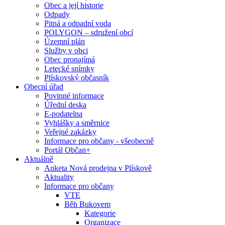
Obec a její historie
Odpady
Pitná a odpadní voda
POLYGON – sdružení obcí
Územní plán
Služby v obci
Obec pronajímá
Letecké snímky
Plískovský občasník
Obecní úřad
Povinné informace
Úřední deska
E-podatelna
Vyhlášky a směrnice
Veřejné zakázky
Informace pro občany - všeobecně
Portál Občan+
Aktuálně
Anketa Nová prodejna v Plískově
Aktuality
Informace pro občany
VTE
Běh Bukovem
Kategorie
Organizace