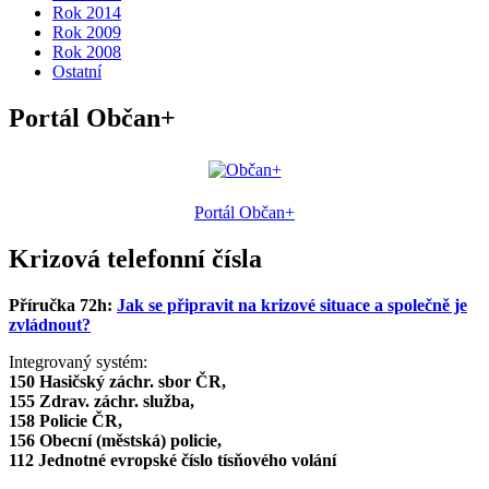
Rok 2014
Rok 2009
Rok 2008
Ostatní
Portál Občan+
Portál Občan+
Krizová telefonní čísla
Příručka 72h:
Jak se připravit na krizové situace a společně je
zvládnout?
Integrovaný systém:
150 Hasičský záchr. sbor ČR,
155 Zdrav. záchr. služba,
158 Policie ČR,
156 Obecní (městská) policie,
112 Jednotné evropské číslo tísňového volání