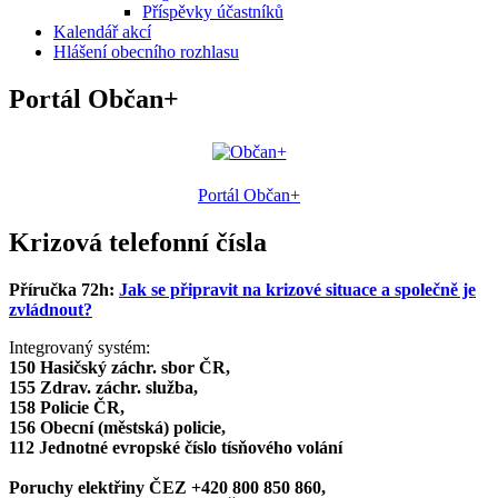
Příspěvky účastníků
Kalendář akcí
Hlášení obecního rozhlasu
Portál Občan+
Portál Občan+
Krizová telefonní čísla
Příručka 72h:
Jak se připravit na krizové situace a společně je
zvládnout?
Integrovaný systém:
150 Hasičský záchr. sbor ČR,
155 Zdrav. záchr. služba,
158 Policie ČR,
156 Obecní (městská) policie,
112 Jednotné evropské číslo tísňového volání
Poruchy elektřiny ČEZ +420 800 850 860,