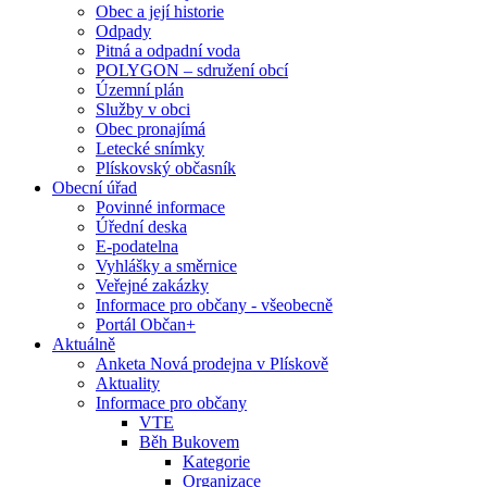
Obec a její historie
Odpady
Pitná a odpadní voda
POLYGON – sdružení obcí
Územní plán
Služby v obci
Obec pronajímá
Letecké snímky
Plískovský občasník
Obecní úřad
Povinné informace
Úřední deska
E-podatelna
Vyhlášky a směrnice
Veřejné zakázky
Informace pro občany - všeobecně
Portál Občan+
Aktuálně
Anketa Nová prodejna v Plískově
Aktuality
Informace pro občany
VTE
Běh Bukovem
Kategorie
Organizace