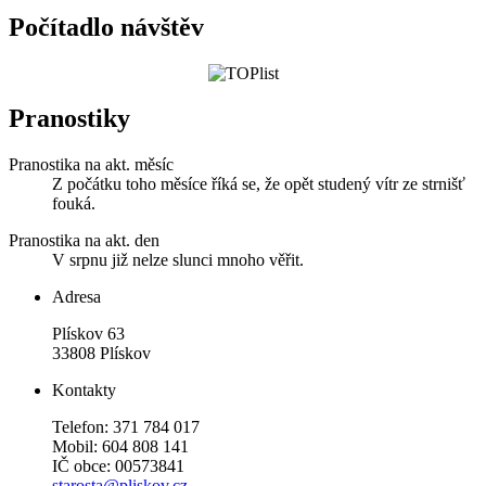
Počítadlo návštěv
Pranostiky
Pranostika na akt. měsíc
Z počátku toho měsíce říká se, že opět studený vítr ze strnišť
fouká.
Pranostika na akt. den
V srpnu již nelze slunci mnoho věřit.
Adresa
Plískov 63
33808 Plískov
Kontakty
Telefon: 371 784 017
Mobil: 604 808 141
IČ obce: 00573841
starosta@pliskov.cz