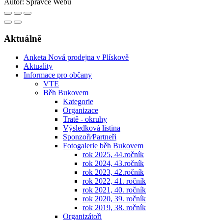
Autor:
Správce Webu
Aktuálně
Anketa Nová prodejna v Plískově
Aktuality
Informace pro občany
VTE
Běh Bukovem
Kategorie
Organizace
Tratě - okruhy
Výsledková listina
Sponzoři⁄Partneři
Fotogalerie běh Bukovem
rok 2025, 44.ročník
rok 2024, 43.ročník
rok 2023, 42.ročník
rok 2022, 41. ročník
rok 2021, 40. ročník
rok 2020, 39. ročník
rok 2019, 38. ročník
Organizátoři