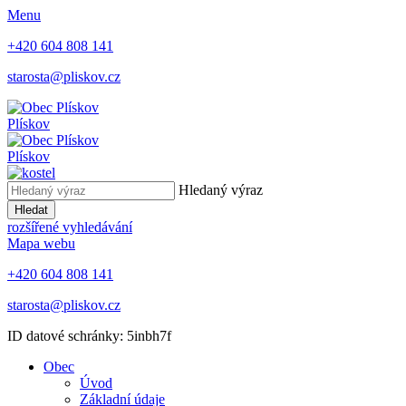
Menu
+420 604 808 141
starosta@pliskov.cz
Plískov
Plískov
Hledaný výraz
Hledat
rozšířené vyhledávání
Mapa webu
+420 604 808 141
starosta@pliskov.cz
ID datové schránky: 5inbh7f
Obec
Úvod
Základní údaje