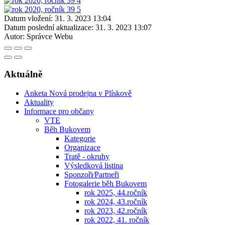
Datum vložení:
31. 3. 2023 13:04
Datum poslední aktualizace:
31. 3. 2023 13:07
Autor:
Správce Webu
Aktuálně
Anketa Nová prodejna v Plískově
Aktuality
Informace pro občany
VTE
Běh Bukovem
Kategorie
Organizace
Tratě - okruhy
Výsledková listina
Sponzoři⁄Partneři
Fotogalerie běh Bukovem
rok 2025, 44.ročník
rok 2024, 43.ročník
rok 2023, 42.ročník
rok 2022, 41. ročník