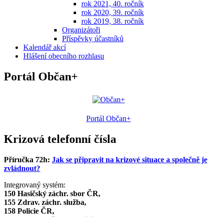
rok 2021, 40. ročník
rok 2020, 39. ročník
rok 2019, 38. ročník
Organizátoři
Příspěvky účastníků
Kalendář akcí
Hlášení obecního rozhlasu
Portál Občan+
Portál Občan+
Krizová telefonní čísla
Příručka 72h:
Jak se připravit na krizové situace a společně je
zvládnout?
Integrovaný systém:
150 Hasičský záchr. sbor ČR,
155 Zdrav. záchr. služba,
158 Policie ČR,