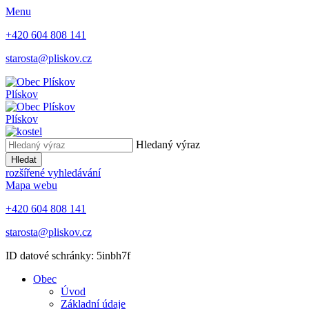
Menu
+420 604 808 141
starosta@pliskov.cz
Plískov
Plískov
Hledaný výraz
Hledat
rozšířené vyhledávání
Mapa webu
+420 604 808 141
starosta@pliskov.cz
ID datové schránky: 5inbh7f
Obec
Úvod
Základní údaje