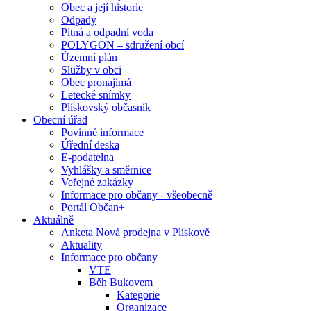
Obec a její historie
Odpady
Pitná a odpadní voda
POLYGON – sdružení obcí
Územní plán
Služby v obci
Obec pronajímá
Letecké snímky
Plískovský občasník
Obecní úřad
Povinné informace
Úřední deska
E-podatelna
Vyhlášky a směrnice
Veřejné zakázky
Informace pro občany - všeobecně
Portál Občan+
Aktuálně
Anketa Nová prodejna v Plískově
Aktuality
Informace pro občany
VTE
Běh Bukovem
Kategorie
Organizace