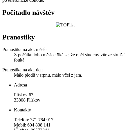
po telefonické dohodě.
Počítadlo návštěv
Pranostiky
Pranostika na akt. měsíc
Z počátku toho měsíce říká se, že opět studený vítr ze strnišť
fouká.
Pranostika na akt. den
Málo plodů v srpnu, málo včel z jara.
Adresa
Plískov 63
33808 Plískov
Kontakty
Telefon: 371 784 017
Mobil: 604 808 141