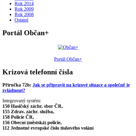
Rok 2014
Rok 2009
Rok 2008
Ostatní
Portál Občan+
Portál Občan+
Krizová telefonní čísla
Příručka 72h:
Jak se připravit na krizové situace a společně je
zvládnout?
Integrovaný systém:
150 Hasičský záchr. sbor ČR,
155 Zdrav. záchr. služba,
158 Policie ČR,
156 Obecní (městská) policie,
112 Jednotné evropské číslo tísňového volání