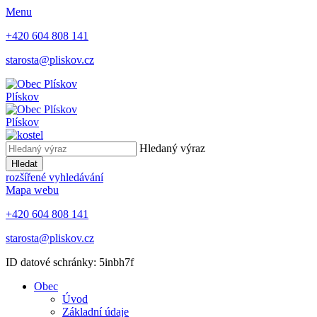
Menu
+420 604 808 141
starosta@pliskov.cz
Plískov
Plískov
Hledaný výraz
Hledat
rozšířené vyhledávání
Mapa webu
+420 604 808 141
starosta@pliskov.cz
ID datové schránky: 5inbh7f
Obec
Úvod
Základní údaje