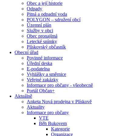
Obec a její historie
Odpady
Pitná a odpadní voda
POLYGON – sdružení obcí
Územní plán
Služby v obci
Obec pronajímá
Letecké snímky
Plískovský občasník
Obecní úřad
Povinné informace
Úřední deska
E-podatelna
Vyhlášky a směrnice
Veřejné zakázky
Informace pro občany - všeobecně
Portál Občan+
Aktuálně
Anketa Nová prodejna v Plískově
Aktuality
Informace pro občany
VTE
Běh Bukovem
Kategorie
Organizace