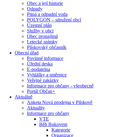
Obec a její historie
Odpady
Pitná a odpadní voda
POLYGON – sdružení obcí
Územní plán
Služby v obci
Obec pronajímá
Letecké snímky
Plískovský občasník
Obecní úřad
Povinné informace
Úřední deska
E-podatelna
Vyhlášky a směrnice
Veřejné zakázky
Informace pro občany - všeobecně
Portál Občan+
Aktuálně
Anketa Nová prodejna v Plískově
Aktuality
Informace pro občany
VTE
Běh Bukovem
Kategorie
Organizace