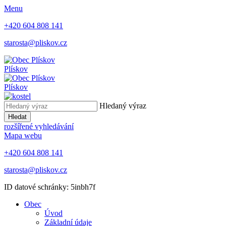
Menu
+420 604 808 141
starosta@pliskov.cz
Plískov
Plískov
Hledaný výraz
Hledat
rozšířené vyhledávání
Mapa webu
+420 604 808 141
starosta@pliskov.cz
ID datové schránky: 5inbh7f
Obec
Úvod
Základní údaje