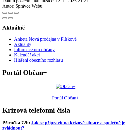
Datum poslední aktualizace:
12. 1. 2025 21:21
Autor:
Správce Webu
Aktuálně
Anketa Nová prodejna v Plískově
Aktuality
Informace pro občany
Kalendář akcí
Hlášení obecního rozhlasu
Portál Občan+
Portál Občan+
Krizová telefonní čísla
Příručka 72h:
Jak se připravit na krizové situace a společně je
zvládnout?