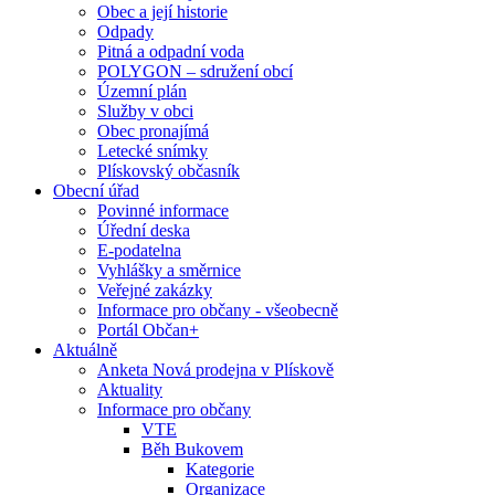
Obec a její historie
Odpady
Pitná a odpadní voda
POLYGON – sdružení obcí
Územní plán
Služby v obci
Obec pronajímá
Letecké snímky
Plískovský občasník
Obecní úřad
Povinné informace
Úřední deska
E-podatelna
Vyhlášky a směrnice
Veřejné zakázky
Informace pro občany - všeobecně
Portál Občan+
Aktuálně
Anketa Nová prodejna v Plískově
Aktuality
Informace pro občany
VTE
Běh Bukovem
Kategorie
Organizace