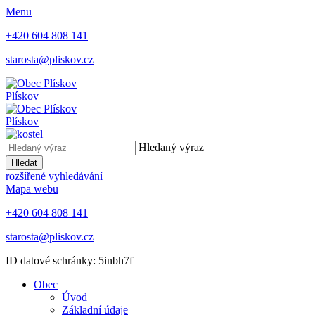
Menu
+420 604 808 141
starosta@pliskov.cz
Plískov
Plískov
Hledaný výraz
Hledat
rozšířené vyhledávání
Mapa webu
+420 604 808 141
starosta@pliskov.cz
ID datové schránky: 5inbh7f
Obec
Úvod
Základní údaje