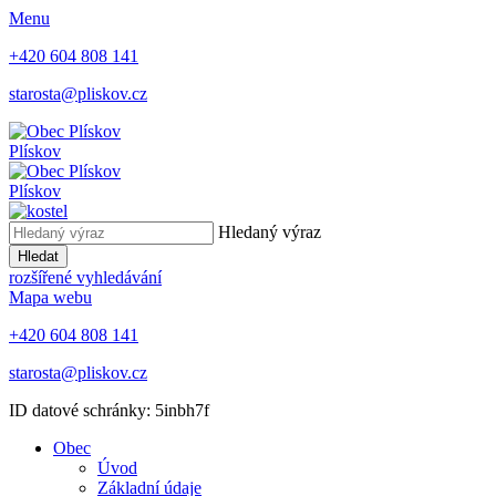
Menu
+420 604 808 141
starosta@pliskov.cz
Plískov
Plískov
Hledaný výraz
Hledat
rozšířené vyhledávání
Mapa webu
+420 604 808 141
starosta@pliskov.cz
ID datové schránky: 5inbh7f
Obec
Úvod
Základní údaje