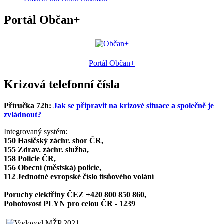
Portál Občan+
Portál Občan+
Krizová telefonní čísla
Příručka 72h:
Jak se připravit na krizové situace a společně je
zvládnout?
Integrovaný systém:
150 Hasičský záchr. sbor ČR,
155 Zdrav. záchr. služba,
158 Policie ČR,
156 Obecní (městská) policie,
112 Jednotné evropské číslo tísňového volání
Poruchy elektřiny ČEZ +420 800 850 860,
Pohotovost PLYN pro celou ČR - 1239