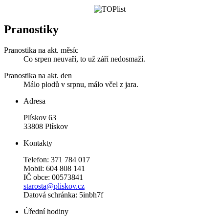
Pranostiky
Pranostika na akt. měsíc
Co srpen neuvaří, to už září nedosmaží.
Pranostika na akt. den
Málo plodů v srpnu, málo včel z jara.
Adresa
Plískov 63
33808 Plískov
Kontakty
Telefon: 371 784 017
Mobil: 604 808 141
IČ obce: 00573841
starosta@pliskov.cz
Datová schránka: 5inbh7f
Úřední hodiny