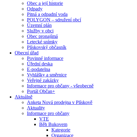
Obec a její historie
Odpady
Pitná a odpadní voda
POLYGON – sdružení obcí
Územní plán
Služby v obci
Obec pronajímá
Letecké snímky
Plískovský občasník
Obecní úřad
Povinné informace
Úřední deska
E-podatelna
Vyhlášky a směrnice
Veřejné zakázky
Informace pro občany - všeobecně
Portál Občan+
Aktuálně
Anketa Nová prodejna v Plískově
Aktuality
Informace pro občany
VTE
Běh Bukovem
Kategorie
Organizace