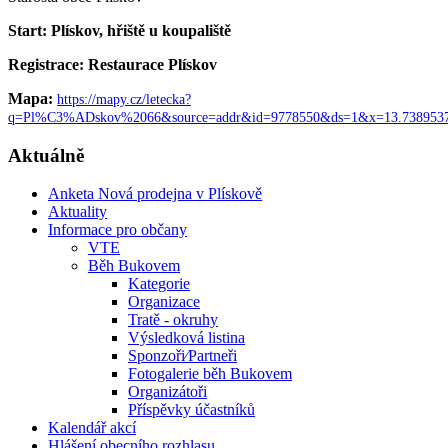
Start: Plískov, hřiště u koupaliště
Registrace: Restaurace Plískov
Mapa:
https://mapy.cz/letecka?
q=Pl%C3%ADskov%2066&source=addr&id=9778550&ds=1&x=13.738953
Aktuálně
Anketa Nová prodejna v Plískově
Aktuality
Informace pro občany
VTE
Běh Bukovem
Kategorie
Organizace
Tratě - okruhy
Výsledková listina
Sponzoři⁄Partneři
Fotogalerie běh Bukovem
Organizátoři
Příspěvky účastníků
Kalendář akcí
Hlášení obecního rozhlasu