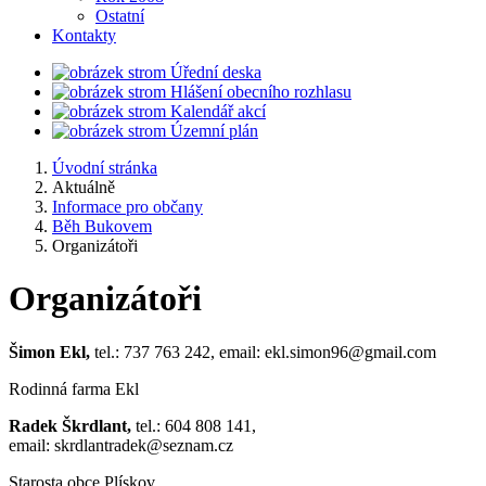
Ostatní
Kontakty
Úřední deska
Hlášení obecního rozhlasu
Kalendář akcí
Územní plán
Úvodní stránka
Aktuálně
Informace pro občany
Běh Bukovem
Organizátoři
Organizátoři
Šimon Ekl,
tel.: 737 763 242, email: ekl.simon96@gmail.com
Rodinná farma Ekl
Radek Škrdlant,
tel.: 604 808 141,
email: skrdlantradek@seznam.cz
Starosta obce Plískov