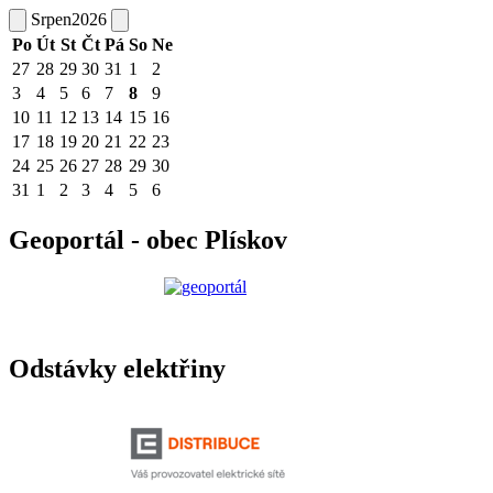
Srpen
2026
Po
Út
St
Čt
Pá
So
Ne
27
28
29
30
31
1
2
3
4
5
6
7
8
9
10
11
12
13
14
15
16
17
18
19
20
21
22
23
24
25
26
27
28
29
30
31
1
2
3
4
5
6
Geoportál - obec Plískov
Odstávky elektřiny