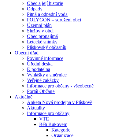
Obec a její historie
Odpady
Pitná a odpadní voda
POLYGON – sdružení obcí
Územní plán
Služby v obci
Obec pronajímá
Letecké snímky
Plískovský občasník
Obecní úřad
Povinné informace
Úřední deska
E-podatelna
Vyhlášky a směrnice
Veřejné zakázky
Informace pro občany - všeobecně
Portál Občan+
Aktuálně
Anketa Nová prodejna v Plískově
Aktuality
Informace pro občany
VTE
Běh Bukovem
Kategorie
Organizace