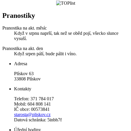
Pranostiky
Pranostika na akt. měsíc
Když v srpnu naprší, tak než se oběd pojí, všecko slunce
vysuší.
Pranostika na akt. den
Když srpen pálí, bude pálit i víno.
Adresa
Plískov 63
33808 Plískov
Kontakty
Telefon: 371 784 017
Mobil: 604 808 141
IČ obce: 00573841
starosta@pliskov.cz
Datová schránka: 5inbh7f
Úřední hodiny