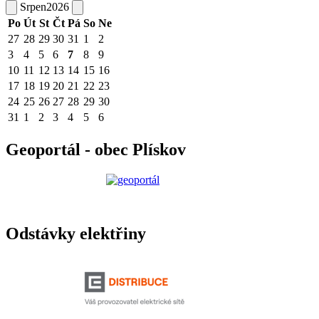
Srpen
2026
Po
Út
St
Čt
Pá
So
Ne
27
28
29
30
31
1
2
3
4
5
6
7
8
9
10
11
12
13
14
15
16
17
18
19
20
21
22
23
24
25
26
27
28
29
30
31
1
2
3
4
5
6
Geoportál - obec Plískov
Odstávky elektřiny