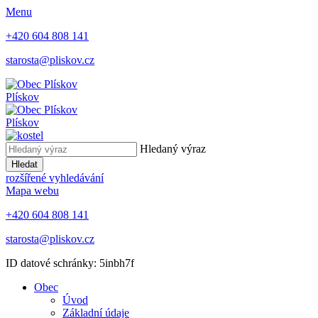
Menu
+420 604 808 141
starosta@pliskov.cz
Plískov
Plískov
Hledaný výraz
Hledat
rozšířené vyhledávání
Mapa webu
+420 604 808 141
starosta@pliskov.cz
ID datové schránky: 5inbh7f
Obec
Úvod
Základní údaje